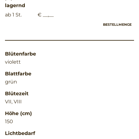
lagernd
ab 1 St.
€ __,__
BESTELLMENGE
Blütenfarbe
violett
Blattfarbe
grün
Blütezeit
VII, VIII
Höhe (cm)
150
Lichtbedarf