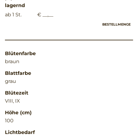
lagernd
ab 1 St.
€ __,__
BESTELLMENGE
Blütenfarbe
braun
Blattfarbe
grau
Blütezeit
VIII, IX
Höhe (cm)
100
Lichtbedarf