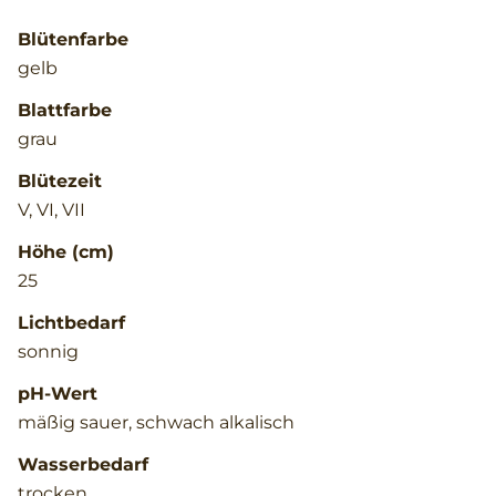
Blütenfarbe
gelb
Blattfarbe
grau
Blütezeit
V, VI, VII
Höhe (cm)
25
Lichtbedarf
sonnig
pH-Wert
mäßig sauer, schwach alkalisch
Wasserbedarf
trocken