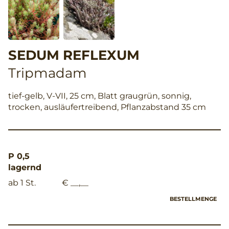
SEDUM REFLEXUM
Tripmadam
tief-gelb, V-VII, 25 cm, Blatt graugrün, sonnig,
trocken, ausläufertreibend, Pflanzabstand 35 cm
P 0,5
lagernd
ab 1 St.
€ __,__
BESTELLMENGE