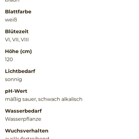
Blattfarbe
weiß
Blütezeit
VI, VII, VIII
Höhe (cm)
120
Lichtbedarf
sonnig
pH-Wert
mäßig sauer, schwach alkalisch
Wasserbedarf
Wasserpflanze
Wuchsverhalten
ausläufertreibend