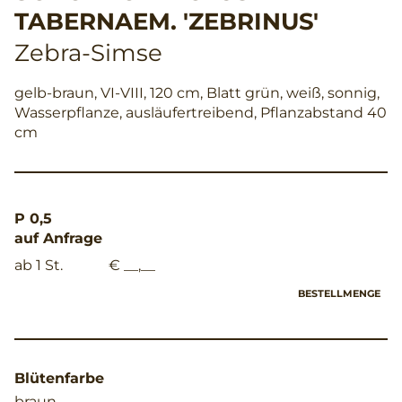
TABERNAEM. 'ZEBRINUS'
Zebra-Simse
gelb-braun, VI-VIII, 120 cm, Blatt grün, weiß, sonnig,
Wasserpflanze, ausläufertreibend, Pflanzabstand 40
cm
P 0,5
auf Anfrage
ab 1 St.
€ __,__
BESTELLMENGE
Blütenfarbe
braun