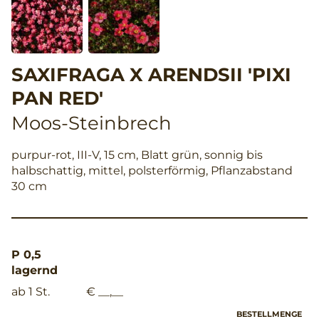
SAXIFRAGA X ARENDSII 'PIXI
PAN RED'
Moos-Steinbrech
purpur-rot, III-V, 15 cm, Blatt grün, sonnig bis
halbschattig, mittel, polsterförmig, Pflanzabstand
30 cm
P 0,5
lagernd
ab 1 St.
€ __,__
BESTELLMENGE