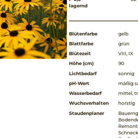
lagernd
Blütenfarbe
gelb
Blattfarbe
grün
Blütezeit
VIII, IX
Höhe (cm)
90
Lichtbedarf
sonnig
pH-Wert
mäßig sa
Wasserbedarf
mittel, 
Wuchsverhalten
horstig
Staudenplaner
Bauerng
Bodendec
Remonti
Schnecke