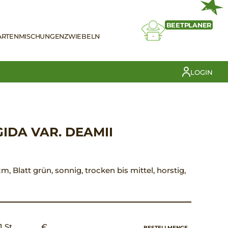
NEU
BEETPLANER
ARTEN
MISCHUNGEN
ZWIEBELN
LOGIN
IDA VAR. DEAMII
 cm, Blatt grün, sonnig, trocken bis mittel, horstig,
1 St.
€ __,__
BESTELLMENGE