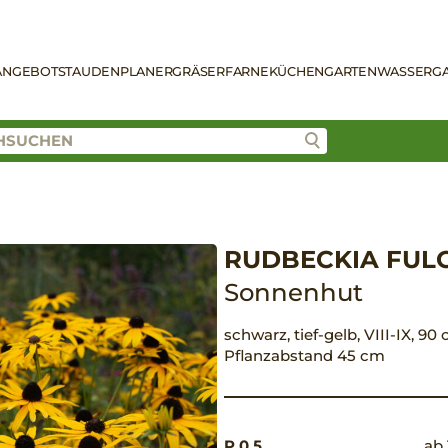
ANGEBOT
STAUDENPLANER
GRÄSER
FARNE
KÜCHENGARTEN
WASSERG
RUDBECKIA FULG
Sonnenhut
schwarz, tief-gelb, VIII-IX, 90
Pflanzabstand 45 cm
P 0,5
ab 