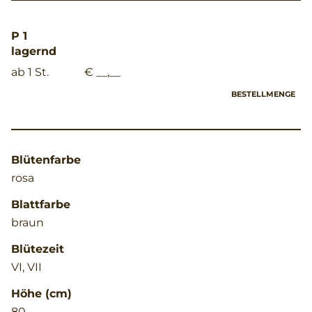
P 1
lagernd
ab 1 St.
€ __,__
BESTELLMENGE
Blütenfarbe
rosa
Blattfarbe
braun
Blütezeit
VI, VII
Höhe (cm)
80