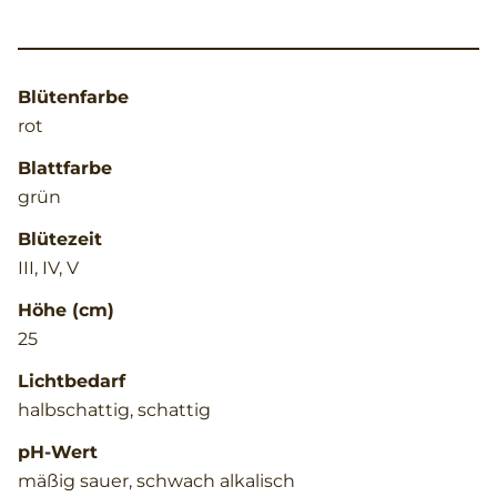
Blütenfarbe
rot
Blattfarbe
grün
Blütezeit
III, IV, V
Höhe (cm)
25
Lichtbedarf
halbschattig, schattig
pH-Wert
mäßig sauer, schwach alkalisch