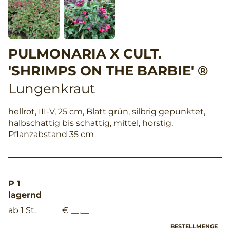
PULMONARIA X CULT.
'SHRIMPS ON THE BARBIE' ®
Lungenkraut
hellrot, III-V, 25 cm, Blatt grün, silbrig gepunktet,
halbschattig bis schattig, mittel, horstig,
Pflanzabstand 35 cm
P 1
lagernd
ab 1 St.
€ __,__
BESTELLMENGE