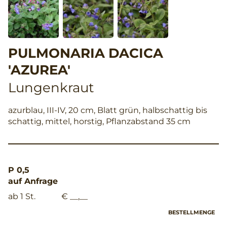
PULMONARIA DACICA
'AZUREA'
Lungenkraut
azurblau, III-IV, 20 cm, Blatt grün, halbschattig bis
schattig, mittel, horstig, Pflanzabstand 35 cm
P 0,5
auf Anfrage
ab 1 St.
€ __,__
BESTELLMENGE