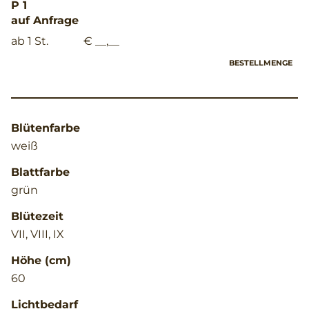
P 1
auf Anfrage
ab 1 St.
€ __,__
BESTELLMENGE
Blütenfarbe
weiß
Blattfarbe
grün
Blütezeit
VII, VIII, IX
Höhe (cm)
60
Lichtbedarf