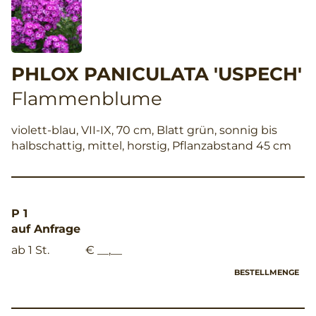
PHLOX PANICULATA 'USPECH'
Flammenblume
violett-blau, VII-IX, 70 cm, Blatt grün, sonnig bis
halbschattig, mittel, horstig, Pflanzabstand 45 cm
P 1
auf Anfrage
ab 1 St.
€ __,__
BESTELLMENGE