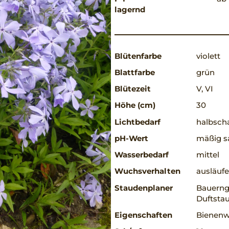
lagernd
Blütenfarbe
violett
Blattfarbe
grün
Blütezeit
V, VI
Höhe (cm)
30
Lichtbedarf
halbscha
pH-Wert
mäßig s
Wasserbedarf
mittel
Wuchsverhalten
ausläufe
Staudenplaner
Bauerng
Duftstau
Eigenschaften
Bienenwe