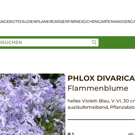
ANGEBOT
STAUDENPLANER
GRÄSER
FARNE
KÜCHENGARTEN
WASSERG
PHLOX DIVARICA
Flammenblume
helles Violett-Blau, V-VI, 30 c
ausläufertreibend, Pflanzabs
P 1
ab 