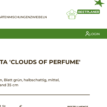
NEU
BEETPLANER
ARTEN
MISCHUNGEN
ZWIEBELN
LOGIN
TA 'CLOUDS OF PERFUME'
m, Blatt grün, halbschattig, mittel,
tand 35 cm
1 St.
€ __,__
BESTELLMENGE