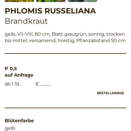
PHLOMIS RUSSELIANA
Brandkraut
gelb, VII-VIII, 80 cm, Blatt graugrün, sonnig, trocken
bis mittel, versamend; horstig, Pflanzabstand 50 cm
P 0,5
auf Anfrage
ab 1 St.
€ __,__
BESTELLMENGE
Blütenfarbe
gelb