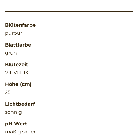
Blütenfarbe
purpur
Blattfarbe
grün
Blütezeit
VII, VIII, IX
Höhe (cm)
25
Lichtbedarf
sonnig
pH-Wert
mäßig sauer