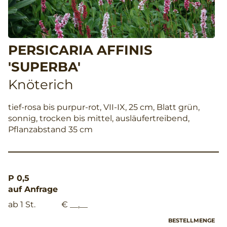
PERSICARIA AFFINIS
'SUPERBA'
Knöterich
tief-rosa bis purpur-rot, VII-IX, 25 cm, Blatt grün,
sonnig, trocken bis mittel, ausläufertreibend,
Pflanzabstand 35 cm
P 0,5
auf Anfrage
ab 1 St.
€ __,__
BESTELLMENGE