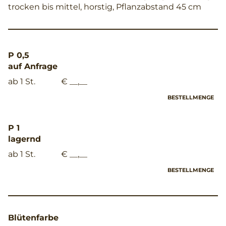
trocken bis mittel, horstig, Pflanzabstand 45 cm
P 0,5
auf Anfrage
ab 1 St.
€ __,__
BESTELLMENGE
P 1
lagernd
ab 1 St.
€ __,__
BESTELLMENGE
Blütenfarbe