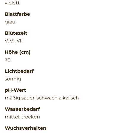
violett
Blattfarbe
grau
Blütezeit
V, VI, VII
Höhe (cm)
70
Lichtbedarf
sonnig
pH-Wert
mäßig sauer, schwach alkalisch
Wasserbedarf
mittel, trocken
Wuchsverhalten