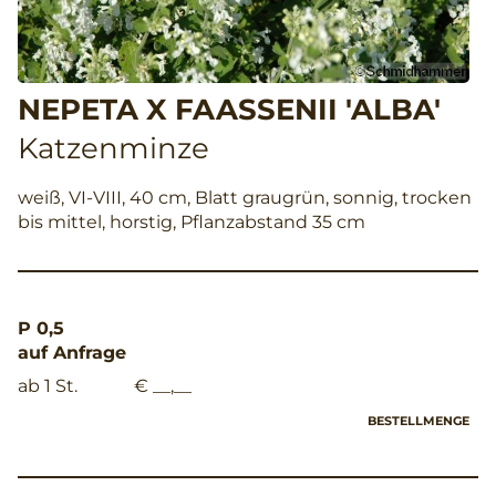
NEPETA X FAASSENII 'ALBA'
Katzenminze
weiß, VI-VIII, 40 cm, Blatt graugrün, sonnig, trocken
bis mittel, horstig, Pflanzabstand 35 cm
P 0,5
auf Anfrage
ab 1 St.
€ __,__
BESTELLMENGE