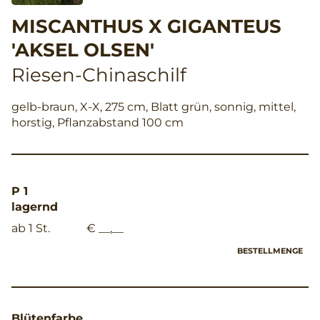
MISCANTHUS X GIGANTEUS
'AKSEL OLSEN'
Riesen-Chinaschilf
gelb-braun, X-X, 275 cm, Blatt grün, sonnig, mittel,
horstig, Pflanzabstand 100 cm
P 1
lagernd
ab 1 St.
€ __,__
BESTELLMENGE
Blütenfarbe