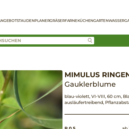
ANGEBOT
STAUDENPLANER
GRÄSER
FARNE
KÜCHENGARTEN
WASSERG
MIMULUS RINGE
Gauklerblume
blau-violett, VI-VIII, 60 cm, B
ausläufertreibend, Pflanzabs
P 0,5
ab 