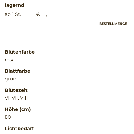
lagernd
ab 1 St.
€ __,__
BESTELLMENGE
Blütenfarbe
rosa
Blattfarbe
grün
Blütezeit
VI, VII, VIII
Höhe (cm)
80
Lichtbedarf