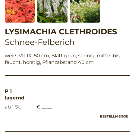
LYSIMACHIA CLETHROIDES
Schnee-Felberich
weiß, VII-IX, 80 cm, Blatt grün, sonnig, mittel bis
feucht, horstig, Pflanzabstand 40 cm
P 1
lagernd
ab 1 St.
€ __,__
BESTELLMENGE