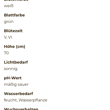
weiß
Blattfarbe
grün
Blütezeit
V, VI
Höhe (cm)
70
Lichtbedarf
sonnig
pH-Wert
mäßig sauer
Wasserbedarf
feucht, Wasserpflanze
Wuchsverhalten