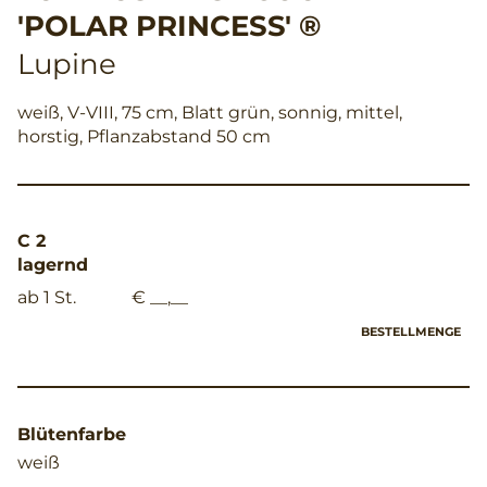
'POLAR PRINCESS' ®
Lupine
weiß, V-VIII, 75 cm, Blatt grün, sonnig, mittel,
horstig, Pflanzabstand 50 cm
C 2
lagernd
ab 1 St.
€ __,__
BESTELLMENGE
Blütenfarbe
weiß