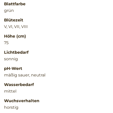
Blattfarbe
grün
Blütezeit
V, VI, VII, VIII
Höhe (cm)
75
Lichtbedarf
sonnig
pH-Wert
mäßig sauer, neutral
Wasserbedarf
mittel
Wuchsverhalten
horstig