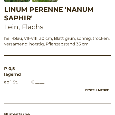
LINUM PERENNE 'NANUM
SAPHIR'
Lein, Flachs
hell-blau, VII-VIII, 30 cm, Blatt grün, sonnig, trocken,
versamend; horstig, Pflanzabstand 35 cm
P 0,5
lagernd
ab 1 St.
€ __,__
BESTELLMENGE
Blütenfarbe