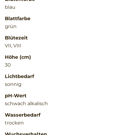
blau
Blattfarbe
grün
Blütezeit
VII, VIII
Höhe (cm)
30
Lichtbedarf
sonnig
pH-Wert
schwach alkalisch
Wasserbedarf
trocken
Wuchsverhalten