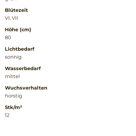
Blütezeit
VI, VII
Höhe (cm)
80
Lichtbedarf
sonnig
Wasserbedarf
mittel
Wuchsverhalten
horstig
Stk/m²
12