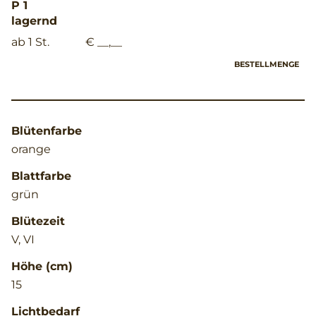
P 1
lagernd
ab 1 St.
€ __,__
BESTELLMENGE
Blütenfarbe
orange
Blattfarbe
grün
Blütezeit
V, VI
Höhe (cm)
15
Lichtbedarf