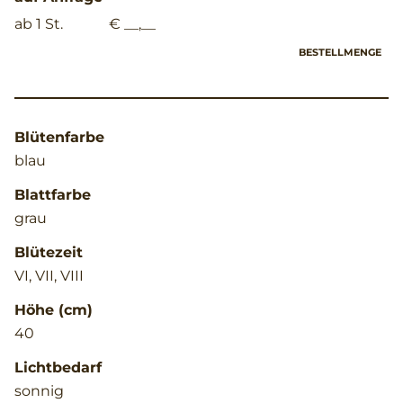
ab 1 St.
€ __,__
BESTELLMENGE
Blütenfarbe
blau
Blattfarbe
grau
Blütezeit
VI, VII, VIII
Höhe (cm)
40
Lichtbedarf
sonnig