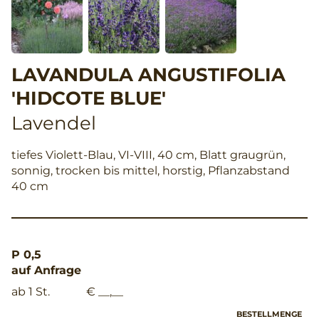
LAVANDULA ANGUSTIFOLIA
'HIDCOTE BLUE'
Lavendel
tiefes Violett-Blau, VI-VIII, 40 cm, Blatt graugrün,
sonnig, trocken bis mittel, horstig, Pflanzabstand
40 cm
P 0,5
auf Anfrage
ab 1 St.
€ __,__
BESTELLMENGE