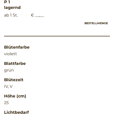
P 1
lagernd
ab 1 St.
€ __,__
BESTELLMENGE
Blütenfarbe
violett
Blattfarbe
grün
Blütezeit
IV, V
Höhe (cm)
25
Lichtbedarf