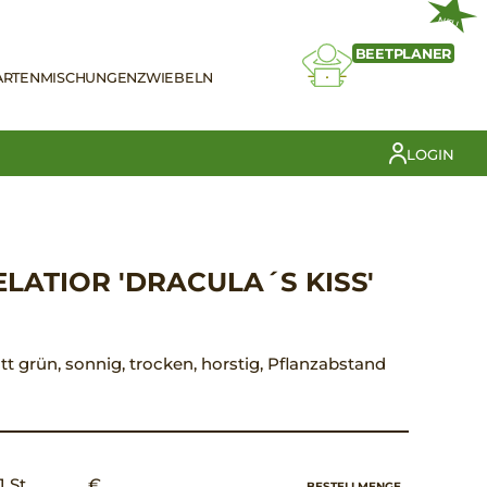
NEU
BEETPLANER
ARTEN
MISCHUNGEN
ZWIEBELN
LOGIN
ELATIOR 'DRACULA´S KISS'
att grün, sonnig, trocken, horstig, Pflanzabstand
1 St.
€ __,__
BESTELLMENGE