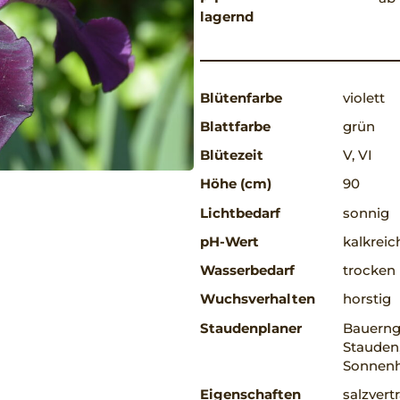
lagernd
Blütenfarbe
violett
Blattfarbe
grün
Blütezeit
V, VI
Höhe (cm)
90
Lichtbedarf
sonnig
pH-Wert
kalkreic
Wasserbedarf
trocken
Wuchsverhalten
horstig
Staudenplaner
Bauerng
Stauden,
Sonnenh
Eigenschaften
salzvert