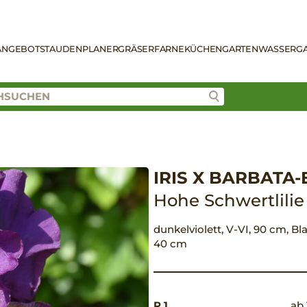
ANGEBOT
STAUDENPLANER
GRÄSER
FARNE
KÜCHENGARTEN
WASSERG
IRIS X BARBATA-
Hohe Schwertlilie
dunkelviolett, V-VI, 90 cm, Bl
40 cm
P 1
ab 