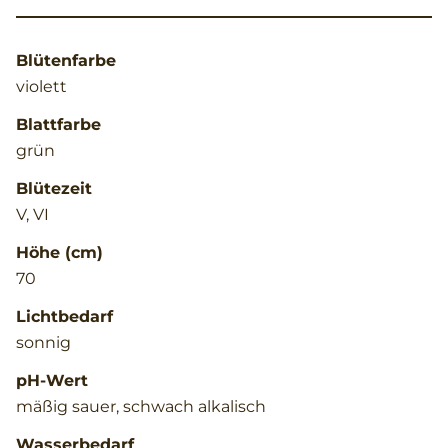
Blütenfarbe
violett
Blattfarbe
grün
Blütezeit
V, VI
Höhe (cm)
70
Lichtbedarf
sonnig
pH-Wert
mäßig sauer, schwach alkalisch
Wasserbedarf