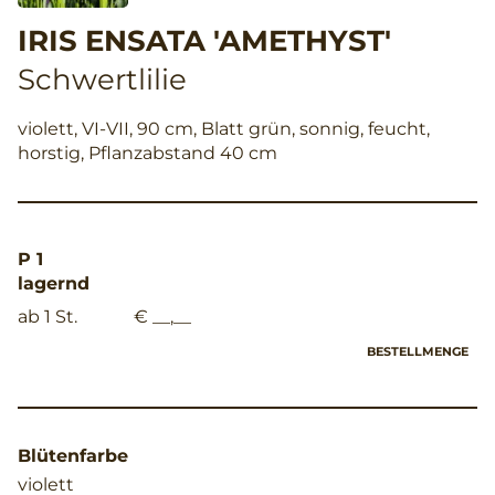
IRIS ENSATA 'AMETHYST'
Schwertlilie
violett, VI-VII, 90 cm, Blatt grün, sonnig, feucht,
horstig, Pflanzabstand 40 cm
P 1
lagernd
ab 1 St.
€ __,__
BESTELLMENGE
Blütenfarbe
violett