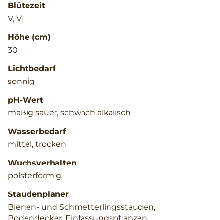
Blütezeit
V, VI
Höhe (cm)
30
Lichtbedarf
sonnig
pH-Wert
mäßig sauer, schwach alkalisch
Wasserbedarf
mittel, trocken
Wuchsverhalten
polsterförmig
Staudenplaner
Bienen- und Schmetterlingsstauden,
Bodendecker, Einfassungspflanzen,