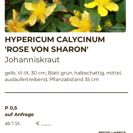
HYPERICUM CALYCINUM
'ROSE VON SHARON'
Johanniskraut
gelb, VI-IX, 30 cm, Blatt grün, halbschattig, mittel,
ausläufertreibend, Pflanzabstand 35 cm
P 0,5
auf Anfrage
ab 1 St.
€ __,__
BESTELLMENGE