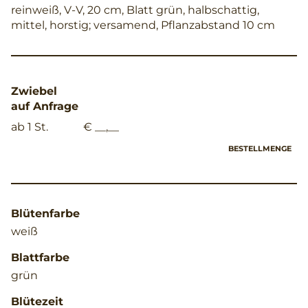
reinweiß, V-V, 20 cm, Blatt grün, halbschattig,
mittel, horstig; versamend, Pflanzabstand 10 cm
Zwiebel
auf Anfrage
ab 1 St.
€ __,__
BESTELLMENGE
Blütenfarbe
weiß
Blattfarbe
grün
Blütezeit