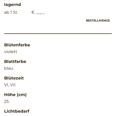
lagernd
ab 1 St.
€ __,__
BESTELLMENGE
Blütenfarbe
violett
Blattfarbe
blau
Blütezeit
VI, VII
Höhe (cm)
25
Lichtbedarf