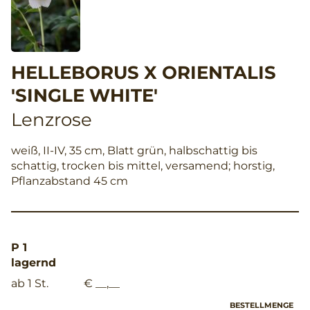
HELLEBORUS X ORIENTALIS
'SINGLE WHITE'
Lenzrose
weiß, II-IV, 35 cm, Blatt grün, halbschattig bis
schattig, trocken bis mittel, versamend; horstig,
Pflanzabstand 45 cm
P 1
lagernd
ab 1 St.
€ __,__
BESTELLMENGE