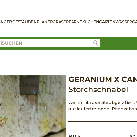
ANGEBOT
STAUDENPLANER
GRÄSER
FARNE
KÜCHENGARTEN
WASSERG
GERANIUM X CAN
Storchschnabel
weiß mit rosa Staubgefäßen, V-
ausläufertreibend, Pflanzabs
P 0,5
ab 