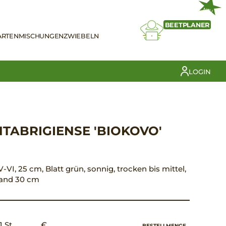
NEU
BEETPLANER
ARTEN
MISCHUNGEN
ZWIEBELN
LOGIN
TABRIGIENSE 'BIOKOVO'
VI, 25 cm, Blatt grün, sonnig, trocken bis mittel,
tand 30 cm
1 St.
€ __,__
BESTELLMENGE