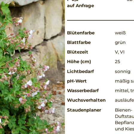
auf Anfrage
Blütenfarbe
weiß
Blattfarbe
grün
Blütezeit
V, VI
Höhe (cm)
25
Lichtbedarf
sonnig
pH-Wert
mäßig sa
Wasserbedarf
mittel, 
Wuchsverhalten
ausläufe
Staudenplaner
Bienen-
Duftstau
Bepflanz
und Kie