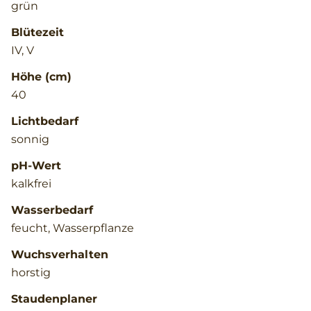
grün
Blütezeit
IV, V
Höhe (cm)
40
Lichtbedarf
sonnig
pH-Wert
kalkfrei
Wasserbedarf
feucht, Wasserpflanze
Wuchsverhalten
horstig
Staudenplaner