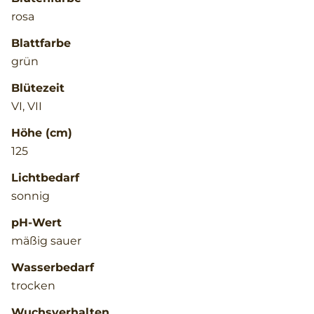
rosa
Blattfarbe
grün
Blütezeit
VI, VII
Höhe (cm)
125
Lichtbedarf
sonnig
pH-Wert
mäßig sauer
Wasserbedarf
trocken
Wuchsverhalten