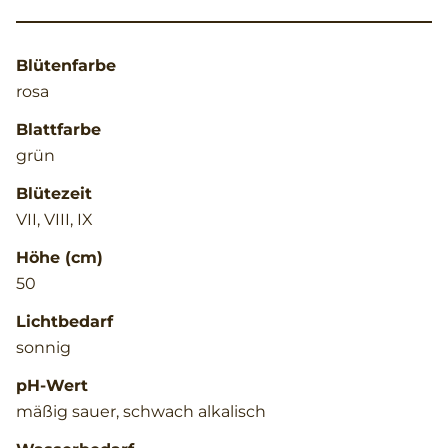
Blütenfarbe
rosa
Blattfarbe
grün
Blütezeit
VII, VIII, IX
Höhe (cm)
50
Lichtbedarf
sonnig
pH-Wert
mäßig sauer, schwach alkalisch