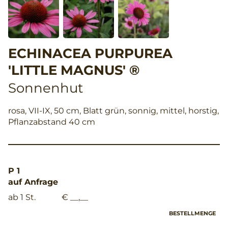
ECHINACEA PURPUREA
'LITTLE MAGNUS' ®
Sonnenhut
rosa, VII-IX, 50 cm, Blatt grün, sonnig, mittel, horstig,
Pflanzabstand 40 cm
P 1
auf Anfrage
ab 1 St.
€ __,__
BESTELLMENGE