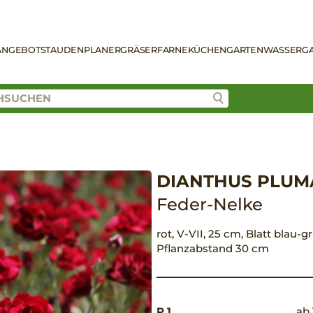
ANGEBOT
STAUDENPLANER
GRÄSER
FARNE
KÜCHENGARTEN
WASSERG
DIANTHUS PLUM
Feder-Nelke
rot, V-VII, 25 cm, Blatt blau-g
Pflanzabstand 30 cm
P 1
ab 