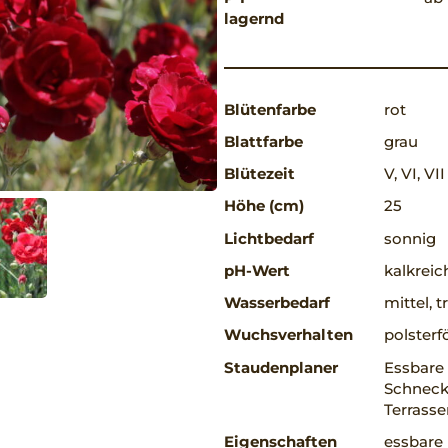
lagernd
Blütenfarbe
rot
Blattfarbe
grau
Blütezeit
V, VI, VII
Höhe (cm)
25
Lichtbedarf
sonnig
pH-Wert
kalkreic
Wasserbedarf
mittel, 
Wuchsverhalten
polsterf
Staudenplaner
Essbare 
Schnecke
Terrass
Eigenschaften
essbare 