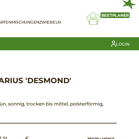
NEU
BEETPLANER
ARTEN
MISCHUNGEN
ZWIEBELN
LOGIN
ARIUS 'DESMOND'
rün, sonnig, trocken bis mittel, polsterförmig,
1 St.
€ __,__
BESTELLMENGE