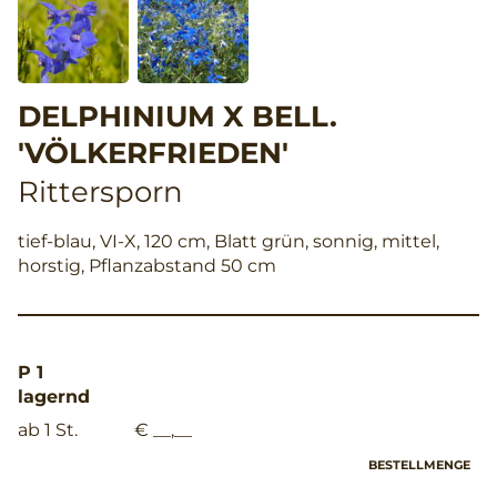
DELPHINIUM X BELL.
'VÖLKERFRIEDEN'
Rittersporn
tief-blau, VI-X, 120 cm, Blatt grün, sonnig, mittel,
horstig, Pflanzabstand 50 cm
P 1
lagernd
ab 1 St.
€ __,__
BESTELLMENGE