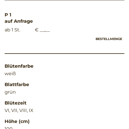
P 1
auf Anfrage
ab 1 St.
€ __,__
BESTELLMENGE
Blütenfarbe
weiß
Blattfarbe
grün
Blütezeit
VI, VII, VIII, IX
Höhe (cm)
100