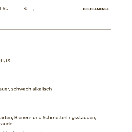
1 St.
€ __,__
BESTELLMENGE
III, IX
uer, schwach alkalisch
arten, Bienen- und Schmetterlingsstauden,
staude