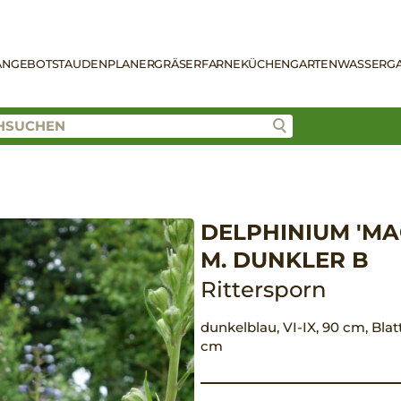
ANGEBOT
STAUDENPLANER
GRÄSER
FARNE
KÜCHENGARTEN
WASSERG
DELPHINIUM 'M
M. DUNKLER B
Rittersporn
dunkelblau, VI-IX, 90 cm, Blat
cm