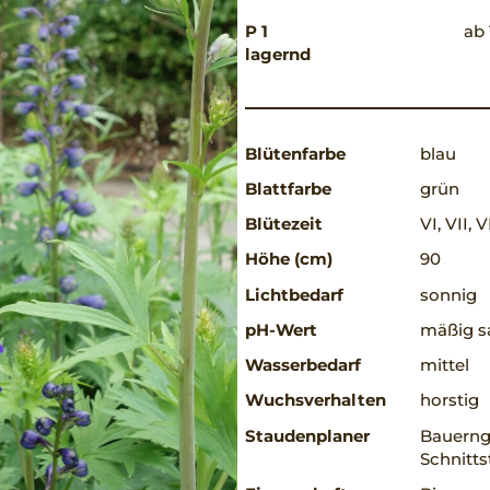
P 1
ab 
lagernd
Blütenfarbe
blau
Blattfarbe
grün
Blütezeit
VI, VII, V
Höhe (cm)
90
Lichtbedarf
sonnig
pH-Wert
mäßig sa
Wasserbedarf
mittel
Wuchsverhalten
horstig
Staudenplaner
Bauerng
Schnitt