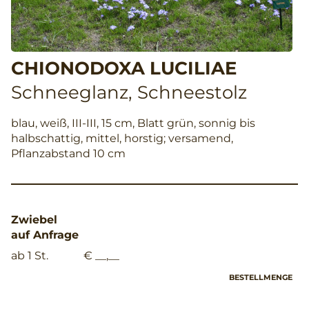
CHIONODOXA LUCILIAE
Schneeglanz, Schneestolz
blau, weiß, III-III, 15 cm, Blatt grün, sonnig bis
halbschattig, mittel, horstig; versamend,
Pflanzabstand 10 cm
Zwiebel
auf Anfrage
ab 1 St.
€ __,__
BESTELLMENGE