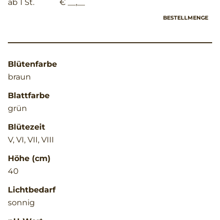
ab 1 St.
€ __,__
BESTELLMENGE
Blütenfarbe
braun
Blattfarbe
grün
Blütezeit
V, VI, VII, VIII
Höhe (cm)
40
Lichtbedarf
sonnig