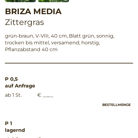
BRIZA MEDIA
Zittergras
grün-braun, V-VIII, 40 cm, Blatt grün, sonnig,
trocken bis mittel, versamend; horstig,
Pflanzabstand 40 cm
P 0,5
auf Anfrage
ab 1 St.
€ __,__
BESTELLMENGE
P 1
lagernd