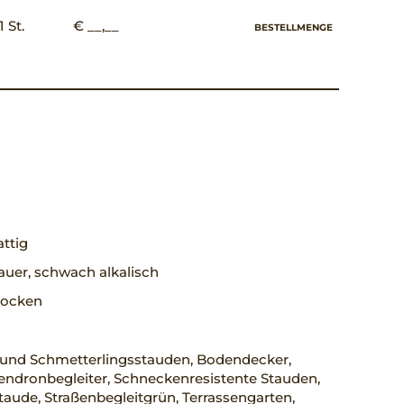
1 St.
€ __,__
BESTELLMENGE
ttig
uer, schwach alkalisch
trocken
 und Schmetterlingsstauden, Bodendecker,
ndronbegleiter, Schneckenresistente Stauden,
taude, Straßenbegleitgrün, Terrassengarten,