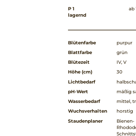
P 1
ab 
lagernd
Blütenfarbe
purpur
Blattfarbe
grün
Blütezeit
IV, V
Höhe (cm)
30
Lichtbedarf
halbscha
pH-Wert
mäßig sa
Wasserbedarf
mittel, 
Wuchsverhalten
horstig
Staudenplaner
Bienen-
Rhodode
Schnitts