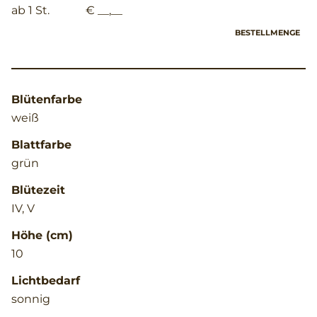
ab 1 St.
€ __,__
BESTELLMENGE
Blütenfarbe
weiß
Blattfarbe
grün
Blütezeit
IV, V
Höhe (cm)
10
Lichtbedarf
sonnig