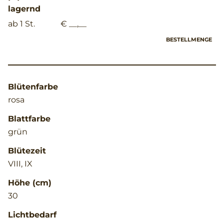
lagernd
ab 1 St.
€ __,__
BESTELLMENGE
Blütenfarbe
rosa
Blattfarbe
grün
Blütezeit
VIII, IX
Höhe (cm)
30
Lichtbedarf