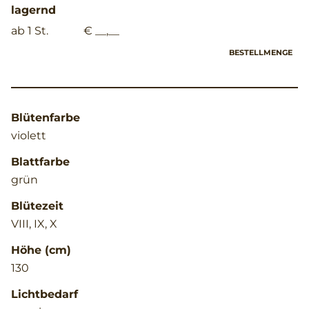
lagernd
ab 1 St.
€ __,__
BESTELLMENGE
Blütenfarbe
violett
Blattfarbe
grün
Blütezeit
VIII, IX, X
Höhe (cm)
130
Lichtbedarf